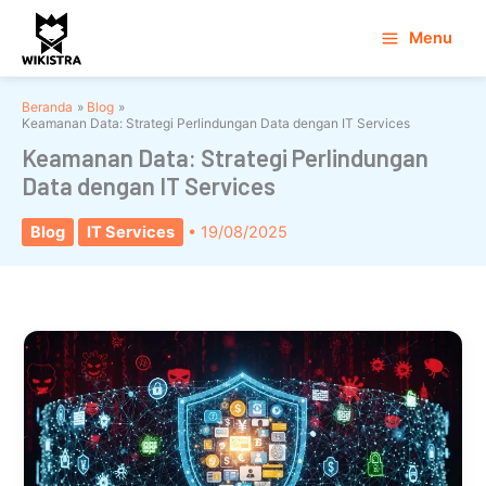
Lewati
Menu
ke
konten
Beranda
Blog
Keamanan Data: Strategi Perlindungan Data dengan IT Services
Keamanan Data: Strategi Perlindungan
Data dengan IT Services
Blog
IT Services
•
19/08/2025